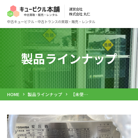
運営会社
株式会社 丸仁
中古キュービクル・中古トランスの買取・販売・レンタル
製品ラインナップ
HOME
製品ラインナップ
【未使用】灯動 混合トランス 2019年 東芝
chevron_right
chevron_right